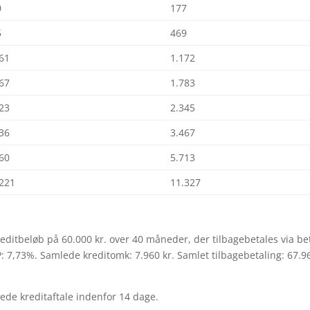
0
177
5
469
761
1.172
667
1.783
523
2.345
236
3.467
660
5.713
.221
11.327
editbeløb på 60.000 kr. over 40 måneder, der tilbagebetales via bet
P: 7,73%. Samlede kreditomk: 7.960 kr. Samlet tilbagebetaling: 67.96
ede kreditaftale indenfor 14 dage.