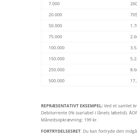
7.000
26
20.000
70
50.000
1.
75.000
2.
100.000
3.
150.000
5.
250.000
8.
500.000
17
REPRÆSENTATIVT EKSEMPEL:
Ved et samlet kr
Debitorrente 0% (variabel i lånets løbetid). ÅO
Månedsopkrævning: 199 kr.
FORTRYDELSESRET
: Du kan fortryde den indgå