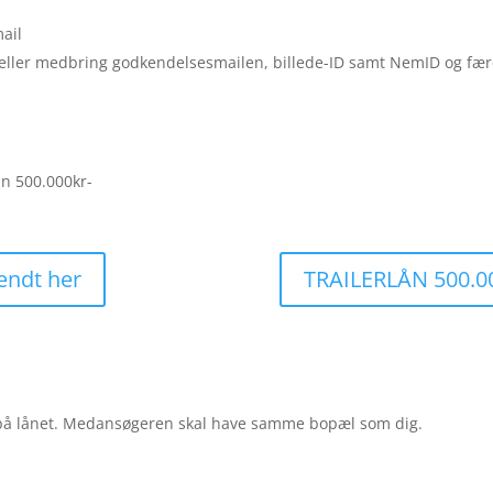
ail
eller medbring godkendelsesmailen, billede-ID samt NemID og fær
ån 500.000kr-
endt her
TRAILERLÅN 500.00
å lånet. Medansøgeren skal have samme bopæl som dig.