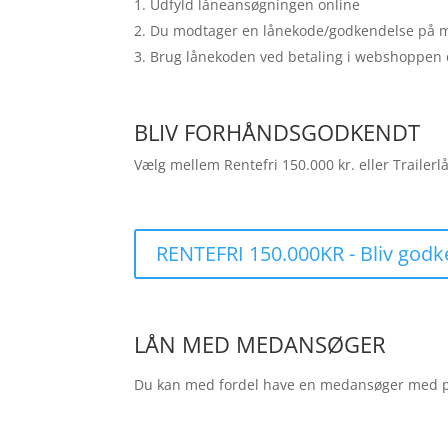
Udfyld låneansøgningen online
Du modtager en lånekode/godkendelse på m
Brug lånekoden ved betaling i webshoppen 
BLIV FORHÅNDSGODKENDT
Vælg mellem Rentefri 150.000 kr. eller Trailerl
RENTEFRI 150.000KR - Bliv godk
LÅN MED MEDANSØGER
Du kan med fordel have en medansøger med p