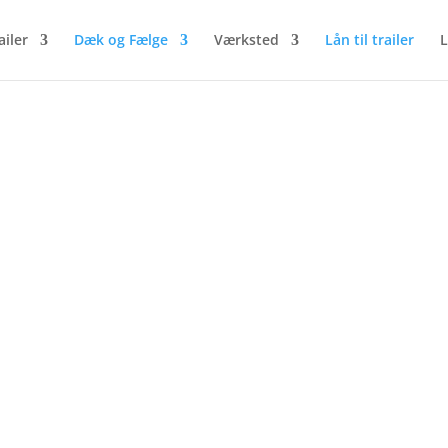
ailer
Dæk og Fælge
Værksted
Lån til trailer
L