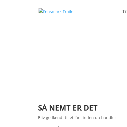
Tr
Brug for nyt udstyr?
Lån op til 500.000kr.
SÅ NEMT ER DET
Bliv godkendt til et lån, inden du handler