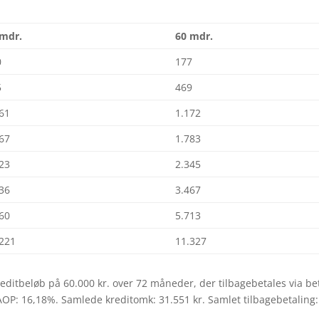
 mdr.
60 mdr.
0
177
5
469
761
1.172
667
1.783
523
2.345
236
3.467
660
5.713
.221
11.327
editbeløb på 60.000 kr. over 72 måneder, der tilbagebetales via bet
 ÅOP: 16,18%. Samlede kreditomk: 31.551 kr. Samlet tilbagebetaling: 