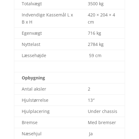
Totalvægt
3500 kg
Indvendige Kassemål L x
420 × 204 × 4
B x H
cm
Egenvægt
716 kg
Nyttelast
2784 kg
Læssehøjde
59 cm
Opbygning
Antal aksler
2
Hjulstørrelse
13″
Hjulplacering
Under chassis
Bremse
Med bremser
Næsehjul
Ja